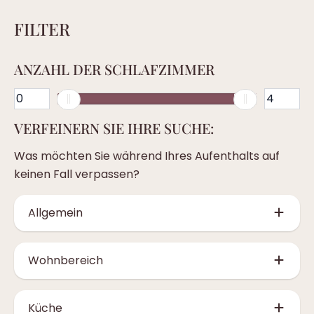
FILTER
ANZAHL DER SCHLAFZIMMER
VERFEINERN SIE IHRE SUCHE:
Was möchten Sie während Ihres Aufenthalts auf
keinen Fall verpassen?
Allgemein
Kinderfreundlich (6)
Wohnbereich
Auf 1 Stock (3)
Smart TV (12)
Mit Blick auf die Berge (11)
Küche