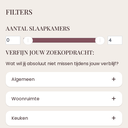
FILTERS
AANTAL SLAAPKAMERS
VERFIJN JOUW ZOEKOPDRACHT:
Wat wil jij absoluut niet missen tijdens jouw verblijf?
Algemeen
Kindvriendelijk (6)
Woonruimte
Gelijkvloers (3)
Smart TV (12)
Met zicht op de bergen (11)
Keuken
In het dorp (6)