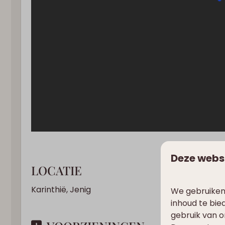
Deze webs
LOCATIE
Karinthië, Jenig
We gebruiken
inhoud te bie
gebruik van o