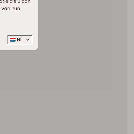
ie die u aan
k van hun
NL