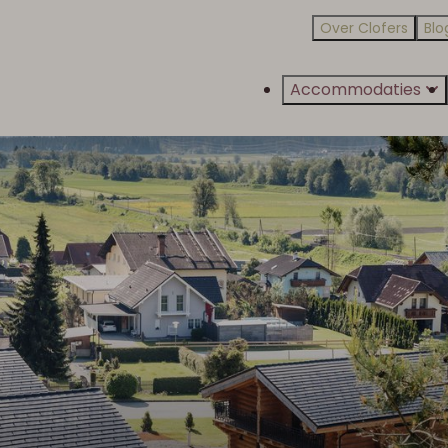
Over Clofers
Blo
Accommodaties