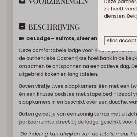
VOORZIENINGEN
Deze partner
ze heeft vers
diensten. Bek
BESCHRIJVING
🏡
De Lodge – Ruimte, sfeer en samen geniet
Alles accep
Deze comfortabele lodge voor 4 tot 6 personen he
de authentieke Oostenrijkse hoekbank in de keuk
om samen te ontspannen na een actieve dag. De
uitgebreid koken en lang tafelen.
Boven vind je twee slaapkamers: één met een 
én een knusse bedstee met stapelbed – ideaal v
slaapkamers in en beschikt over een douche, was
Buiten geniet je van een zonnig terras met uitzi
parkeerruimte direct bij de lodge, geschikt voor 
De indeling kan afwijken van de foto’s, maar het