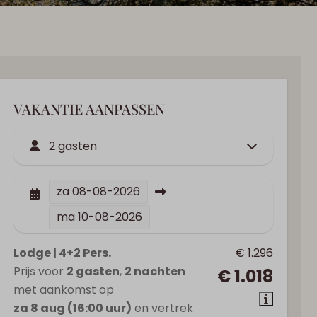
VAKANTIE AANPASSEN
2 gasten
za
08-08-2026
ma
10-08-2026
Lodge | 4+2 Pers.
€ 1.296
Prijs voor
2 gasten
,
2 nachten
€ 1.018
met aankomst op
za 8 aug (16:00 uur)
en vertrek