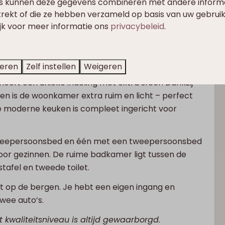
s kunnen deze gegevens combineren met andere informat
trekt of die ze hebben verzameld op basis van uw gebrui
ijk voor meer informatie ons
privacybeleid
.
en
teren
Zelf instellen
Weigeren
eft een unieke indeling met extra sfeer. Dankzij
en is de woonkamer extra ruim en licht – perfect
 moderne keuken is compleet ingericht voor
tweepersoonsbed en één met een tweepersoonsbed
oor gezinnen. De ruime badkamer ligt tussen de
tafel en tweede toilet.
cht op de bergen. Je hebt een eigen ingang en
twee auto’s.
 kwaliteitsniveau is altijd gewaarborgd.