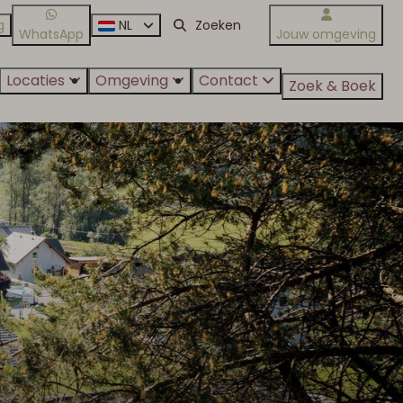
g
NL
WhatsApp
Jouw omgeving
Locaties
Omgeving
Contact
Zoek & Boek