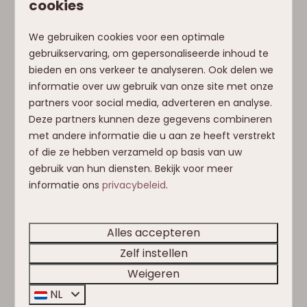
stellen of groepen vrienden – ook in geschakelde
cookies
chalets.
We gebruiken cookies voor een optimale
📍 Ligging & bereikbaarheid
gebruikservaring, om gepersonaliseerde inhoud te
bieden en ons verkeer te analyseren. Ook delen we
Het park ligt in Obermöschach, vlak naast
informatie over uw gebruik van onze site met onze
Hermagor en op korte afstand van de Millennium
partners voor social media, adverteren en analyse.
Express gondel. Ook het beroemde Weissensee-
Deze partners kunnen deze gegevens combineren
meer ligt in de buurt. Het park is goed bereikbaar
met andere informatie die u aan ze heeft verstrekt
via hoofdwegen, zonder steile bergpassen –
of die ze hebben verzameld op basis van uw
comfortabel in elk seizoen.
gebruik van hun diensten. Bekijk voor meer
informatie ons
privacybeleid
.
🏔️ Over de omgeving – Bergbeleving in zomer
én winter
’s Winters ski je in Nassfeld of schaats je op de
Alles accepteren
Weissensee. In de zomer verken je wandelroutes,
Zelf instellen
bergmeren en fietsnetwerken. Geniet van rust en
Weigeren
ruimte of kies juist voor sportieve uitdagingen –
NL
hier kan het allemaal.