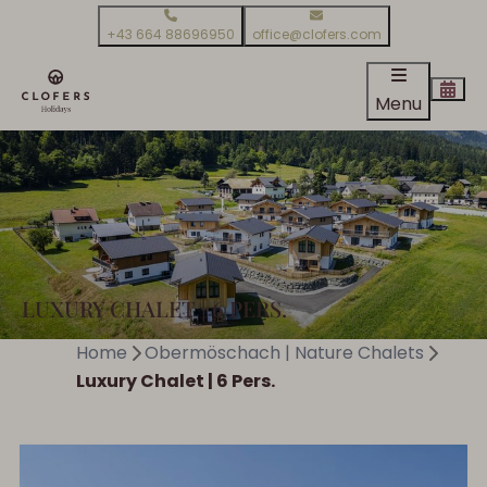
+43 664 88696950
office@clofers.com
Menu
LUXURY CHALET | 6 PERS.
Home
Obermöschach | Nature Chalets
Luxury Chalet | 6 Pers.