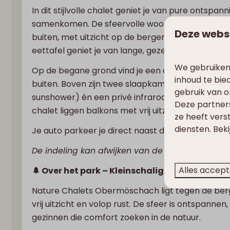
In dit stijlvolle chalet geniet je van pure ontsp
samenkomen. De sfeervolle woonkamer met zith
Deze webs
buiten, met uitzicht op de bergen. De moderne k
eettafel geniet je van lange, gezellige avonden.
We gebruiken
Op de begane grond vind je een apart toilet en
inhoud te bie
buiten. Boven zijn twee slaapkamers met comfo
gebruik van o
sunshower) én een privé infrarood sauna voor da
Deze partner
chalet liggen balkons met vrij uitzicht.
ze heeft vers
diensten. Bek
Je auto parkeer je direct naast de deur. Hier laad
De indeling kan afwijken van de foto’s, maar het
Alles accep
🌲 Over het park – Kleinschalig en natuurlijk
Nature Chalets Obermöschach ligt tegen de berg i
vrij uitzicht en volop rust. De sfeer is ontspanne
gezinnen die comfort zoeken in de natuur.