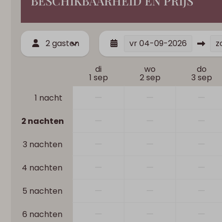
BESCHIKBAARHEID EN PRIJS
2 gasten
vr
04-09-2026
z
di
wo
do
1 sep
2 sep
3 sep
—
—
—
1 nacht
—
—
—
2 nachten
—
—
—
3 nachten
—
—
—
4 nachten
—
—
—
5 nachten
—
—
—
6 nachten