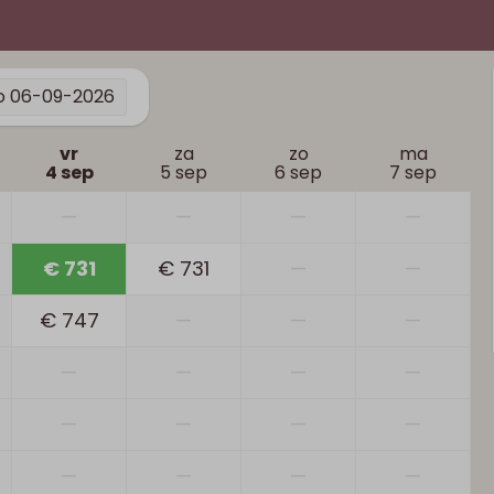
o
06-09-2026
vr
za
zo
ma
4 sep
5 sep
6 sep
7 sep
—
—
—
—
€ 731
€ 731
—
—
€ 747
—
—
—
—
—
—
—
—
—
—
—
—
—
—
—