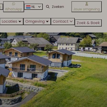
g
NL
WhatsApp
Jouw omgeving
Locaties
Omgeving
Contact
Zoek & Boek