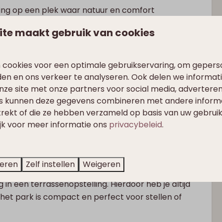
anning op een plek waar natuur en comfort
oek en smart-tv opent via dubbele deuren naar
ite maakt gebruik van cookies
euken is compleet ingericht, en aan de robuuste
 cookies voor een optimale gebruikservaring, om gepers
 een badkamer met sunshower – ideaal na een dag
den en ons verkeer te analyseren. Ook delen we informat
rtabele boxsprings, een tweede badkamer (ook met
nze site met onze partners voor social media, adverteren
t extra beetje luxe. Aan beide kanten van het
s kunnen deze gegevens combineren met andere informat
trekt of die ze hebben verzameld op basis van uw gebrui
ijk voor meer informatie ons
privacybeleid
.
 je écht even op.
 kwaliteitsniveau is altijd gewaarborgd.
teren
Zelf instellen
Weigeren
n een terrassenopstelling. Hierdoor heb je altijd
n, het park is compact en perfect voor stellen of