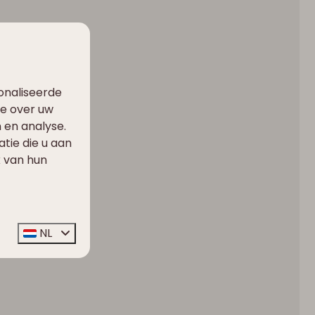
onaliseerde
ie over uw
 en analyse.
ie die u aan
k van hun
NL