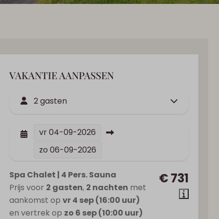
VAKANTIE AANPASSEN
2 gasten
vr
04-09-2026
zo
06-09-2026
Spa Chalet | 4 Pers. Sauna
€ 731
Prijs voor
2 gasten
,
2 nachten
met
aankomst op
vr 4 sep (16:00 uur)
en vertrek op
zo 6 sep (10:00 uur)