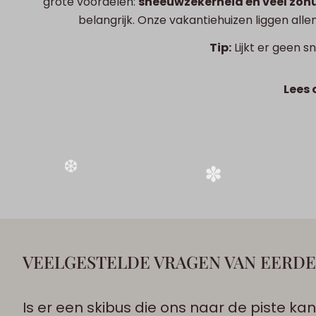
grote voordelen:
sneeuwzekerheid én veel zon
belangrijk. Onze vakantiehuizen liggen allem
Tip:
Lijkt er geen s
❆
Lees 
❆
VEELGESTELDE VRAGEN VAN EERDE
Is er een skibus die ons naar de piste k