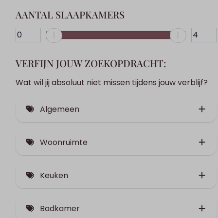
AANTAL SLAAPKAMERS
VERFIJN JOUW ZOEKOPDRACHT:
Wat wil jij absoluut niet missen tijdens jouw verblijf?
Algemeen
Kindvriendelijk (1)
Woonruimte
Gelijkvloers (2)
Smart TV (3)
Met zicht op de bergen (2)
Keuken
In het dorp (1)
Diepvries
Twee parkeerplaatsen (1)
Badkamer