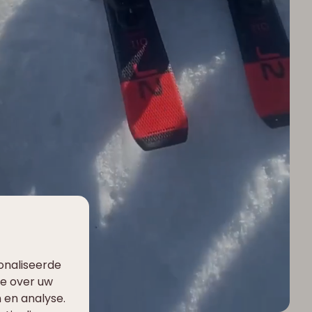
✽
❆
onaliseerde
ie over uw
 en analyse.