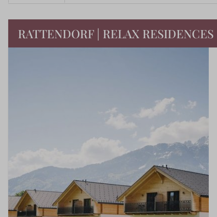
❆
RATTENDORF | RELAX RESIDENCES
✽
❆