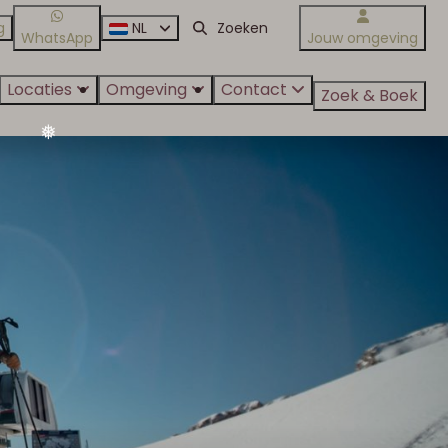
g
NL
WhatsApp
Jouw omgeving
Locaties
Omgeving
Contact
Zoek & Boek