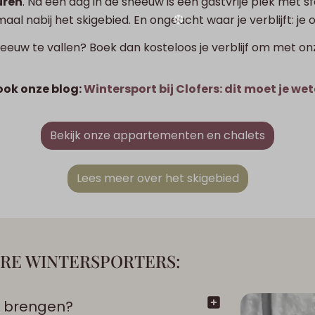
uren
.
Na een dag in de sneeuw is een gastvrije plek met
aal nabij het skigebied. En ongeacht waar je verblijft: je 
neeuw te vallen? Boek dan kosteloos je verblijf om met o
ook onze blog:
Wintersport bij Clofers: dit moet je we
❅
Bekijk onze appartementen en chalets
Lees meer over het skigebied
✽
RE WINTERSPORTERS:
✽
an brengen?