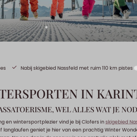
❆
ies
Nabij skigebied Nassfeld met ruim 110 km pistes
❅
TERSPORTEN IN KARIN
SSATOERISME, WEL ALLES WAT JE NO
en wintersportplezier vind je bij Clofers in
skigebied Na
✽
 of langlaufen geniet je hier van een prachtig Winter Won