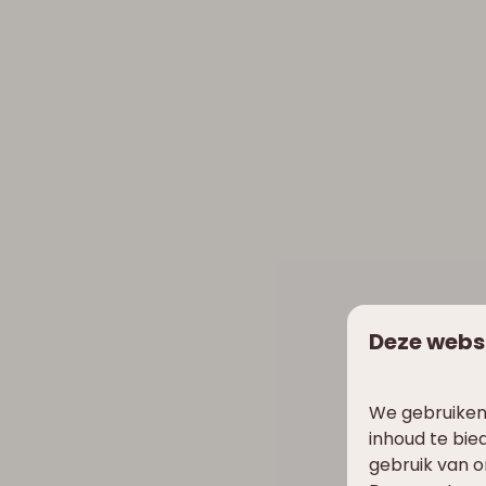
Deze webs
❆
✽
We gebruiken
inhoud te bie
gebruik van o