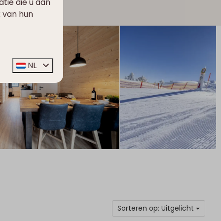
ie die u aan
k van hun
Unmute
Settings
NL
Sorteren op: Uitgelicht