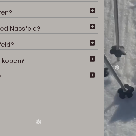
uren?
bied Nassfeld?
❅
feld?
d kopen?
?