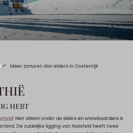
❅
Meer zonuren dan elders in Oostenrijk
THIË
✽
DIG HEBT
ssfeld
! Niet alleen onder de
skiërs en snowboarders
is
derland.
De zuidelijke ligging van Nassfeld heeft twee