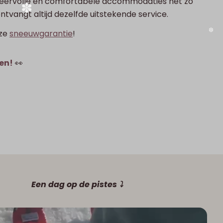
 sfeervolle en comfortabele accommodaties net zo
ontvangt altijd dezelfde uitstekende service.
❅
nze
sneeuwgarantie
!
ten!
👀
Een dag op de pistes ⤵︎