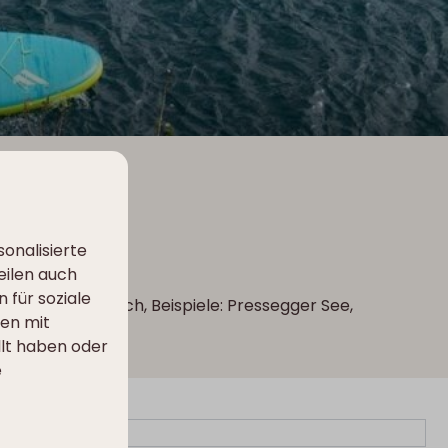
onalisierte
eilen auch
 für soziale
 der Region möglich, Beispiele: Pressegger See,
nen mit
llt haben oder
e