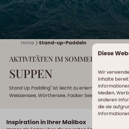
Home
Stand-up-Paddeln
Diese Web
AKTIVITÄTEN IM SOMMER
SUPPEN
Wir verwenden
Inhalte berei
Informationen
Stand Up Paddling" ist leicht zu erlernen und ein Spaß 
Medien, Werbu
Weissensee, Wörthersee, Faaker See.
anderen Infor
die sie aufgr
Informationen
Inspiration in Ihrer Mailbox