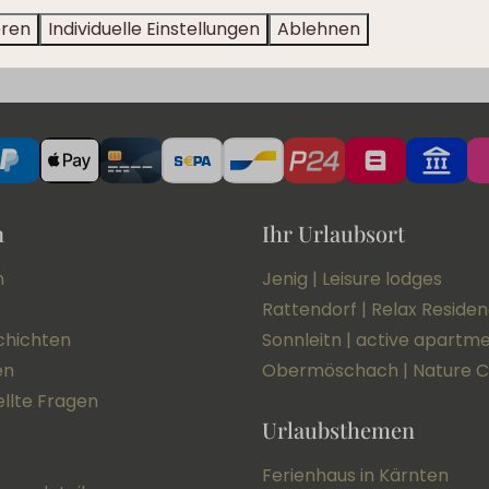
Abonnieren
eren
Individuelle Einstellungen
Ablehnen
Gesichert durch re
n
Ihr Urlaubsort
n
Jenig | Leisure lodges
Rattendorf | Relax Reside
chichten
Sonnleitn | active apartm
en
Obermöschach | Nature C
ellte Fragen
Urlaubsthemen
Ferienhaus in Kärnten