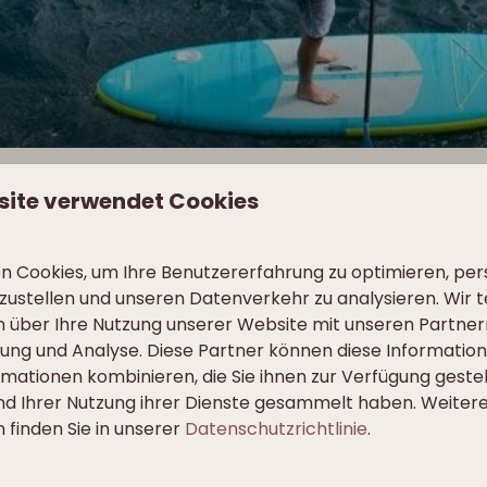
site verwendet Cookies
 Cookies, um Ihre Benutzererfahrung zu optimieren, pers
tzustellen und unseren Datenverkehr zu analysieren. Wir t
 über Ihre Nutzung unserer Website mit unseren Partnern
für Jung und Alt! Diese Aktivität ist auf fast allen Seen in
ng und Analyse. Diese Partner können diese Informatio
mationen kombinieren, die Sie ihnen zur Verfügung geste
und Ihrer Nutzung ihrer Dienste gesammelt haben. Weiter
 finden Sie in unserer
Datenschutzrichtlinie
.