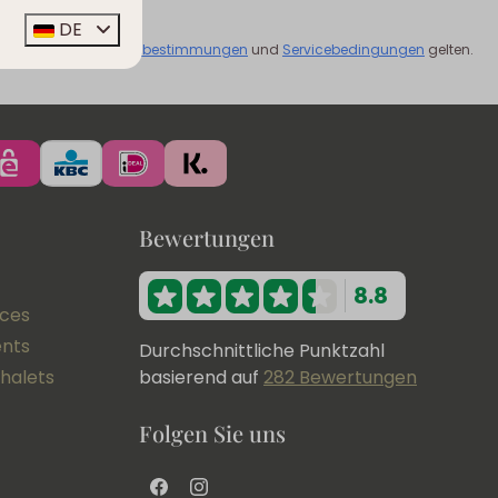
DE
Captcha,
Datenschutzbestimmungen
und
Servicebedingungen
gelten.
Bewertungen
8.8
nces
ents
Durchschnittliche Punktzahl
halets
basierend auf
282 Bewertungen
Folgen Sie uns