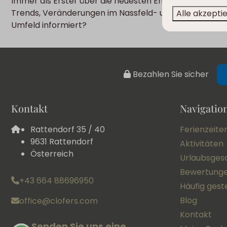
Immer als Erster über die neuesten Entwicklungen,
Trends, Veränderungen im Nassfeld- und Clofers-
Alle akzepti
Umfeld informiert?
Bezahlen Sie sicher
Kontakt
Navigatio
Rattendorf 35 / 40
Ferienzeite
9631 Rattendorf
Aktivitäten
Österreich
Urlaubsges
Bewertung
+43 664 88696950
Häufig gest
Blog
office@clofers.com
Kontakt
Senden Sie uns eine