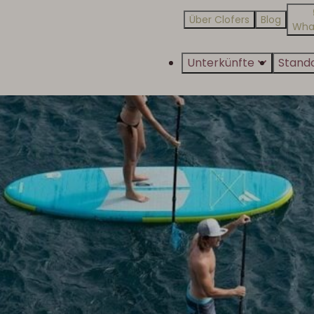
Über Clofers
Blog
Wha
Unterkünfte
Stand