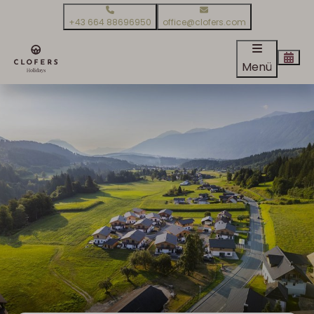
+43 664 88696950
office@clofers.com
Menü