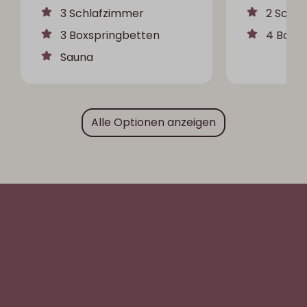
3 Schlafzimmer
2 Schl
3 Boxspringbetten
4 Boxs
Sauna
Alle Optionen anzeigen