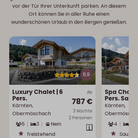
vor der Tür Ihrer Unterkunft parken. An diesem
Ort können Sie in aller Ruhe einen
wunderschönen Urlaub in den Bergen genießen.
8,9
Luxury Chalet | 6
Spa Chalet
Ab
Pers.
Pers. Saun
787 €
Kärnten,
Kärnten,
3 Nächte
Obermöschach
Obermöscha
2 Personen
6
3
Nein
4
2
freistehend
Sauna