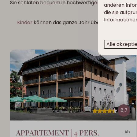
Sie schlafen bequem in hochwertigen Betten. Hinter
anderen Infor
die sie aufgr
Informationen
Kinder
können das ganze Jahr über auf dem Park 
Alle akzepti
8,7
APPARTEMENT | 4 PERS.
Ab