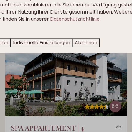
 den Chalets gibt es einen schönen zusätzlichen Bereic
mationen kombinieren, die Sie ihnen zur Verfügung geste
die frische Bergluft zu genießen.
und Ihrer Nutzung ihrer Dienste gesammelt haben. Weiter
 finden Sie in unserer
Datenschutzrichtlinie
.
und dem Spielplatz neben unserem Restaurant spielen, w
können.
eren
Individuelle Einstellungen
Ablehnen
8,6
SPA APPARTEMENT | 4
Ab