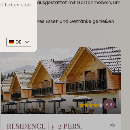
h zum Entspannen, ausgestattet mit Gartenmöbeln, um
llt haben oder
e
o Sie auch leckeres Essen und Getränke genießen
DE
8,8
RESIDENCE | 4+2 PERS.
Ab