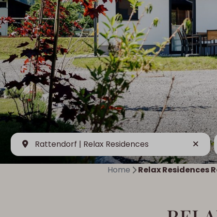
Rattendorf | Relax Residences
Home
Relax Residences 
RELA