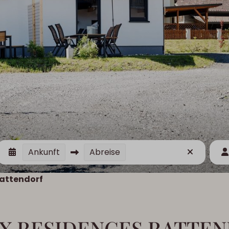
Ankunft
Abreise
Rattendorf
X RESIDENCES RATTE