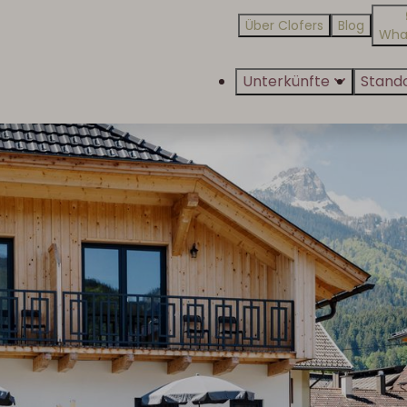
Über Clofers
Blog
Wha
Unterkünfte
Stand