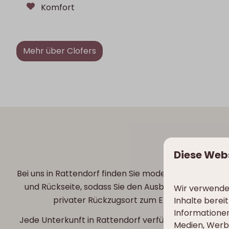
Komfort
Mehr über Clofers
UN
Diese Web
Bei uns in Rattendorf finden Sie moderne Chalets un
und Rückseite, sodass Sie den Ausblick in vollen 
Wir verwenden
privater Rückzugsort zum Entspannen und dra
Inhalte berei
Informationen
Jede Unterkunft in Rattendorf verfügt über ein gem
Medien, Werbu