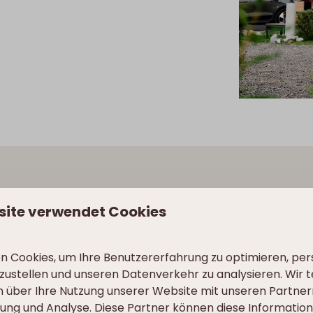
TERKÜNFTE IN RATTEND
site verwendet Cookies
d Apartments, ideal für 2 bis 6 Personen. Unsere Chalets 
Zügen genießen können. Die Apartments befinden sich im H
 Cookies, um Ihre Benutzererfahrung zu optimieren, pers
ußen sitzen. Für alle, die sich richtig erholen möchten, 
tzustellen und unseren Datenverkehr zu analysieren. Wir t
 über Ihre Nutzung unserer Website mit unseren Partnern
ütliches Wohnzimmer, ein Badezimmer mit Dusche und eine
ng und Analyse. Diese Partner können diese Informatio