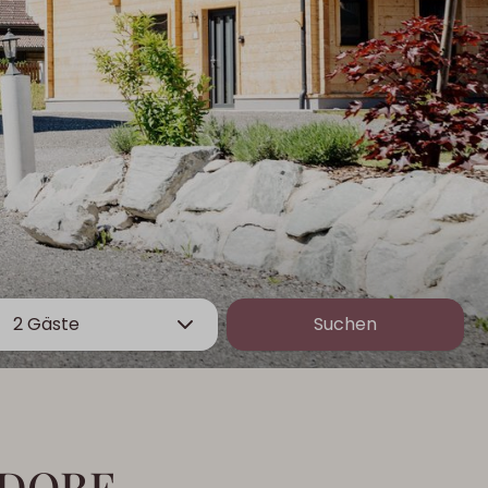
2 Gäste
Suchen
NDORF