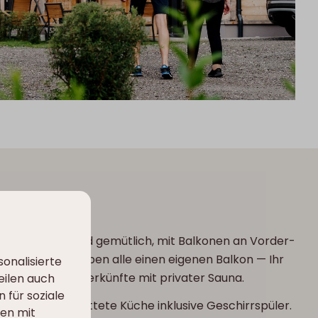
ORF
sind geräumig und gemütlich, mit Balkonen an Vorder-
aupthaus und haben alle einen eigenen Balkon — Ihr
onalisierte
gibt es auch Unterkünfte mit privater Sauna.
eilen auch
 für soziale
 voll ausgestattete Küche inklusive Geschirrspüler.
nen mit