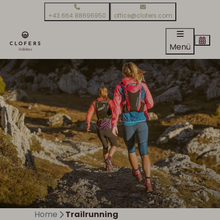
+43 664 88696950
office@clofers.com
Menü
Home
Trailrunning