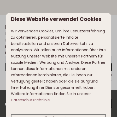
Diese Website verwendet Cookies
Inspiration in Ihrer Mailbox
Wir verwenden Cookies, um Ihre Benutzererfahrung
Immer als Erster über die neuesten
zu optimieren, personalisierte Inhalte
Entwicklungen, Trends, Veränderungen
bereitzustellen und unseren Datenverkehr zu
im Nassfeld- und Clofers-Umfeld
analysieren. Wir teilen auch Informationen über Ihre
informiert?
Nutzung unserer Website mit unseren Partnern für
soziale Medien, Werbung und Analyse. Diese Partner
Abonnieren
können diese Informationen mit anderen
Informationen kombinieren, die Sie ihnen zur
Gesichert durch reCaptcha,
Datenschutzbestimmungen
und
Servicebedingungen
gelten.
Verfügung gestellt haben oder die sie aufgrund
Ihrer Nutzung ihrer Dienste gesammelt haben.
Weitere Informationen finden Sie in unserer
Datenschutzrichtlinie
.
Bezahlen Sie sicher