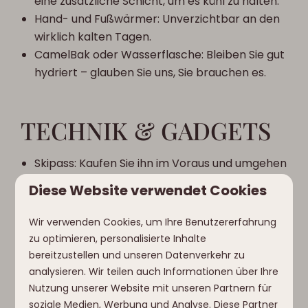
eine zusätzliche Schicht, um es kühl zu halten.
Hand- und Fußwärmer: Unverzichtbar an den
wirklich kalten Tagen.
CamelBak oder Wasserflasche: Bleiben Sie gut
hydriert – glauben Sie uns, Sie brauchen es.
TECHNIK & GADGETS
Skipass: Kaufen Sie ihn im Voraus und umgehen
Sie die langen Warteschlangen.
Diese Website verwendet Cookies
Smartphone mit Ski-Apps: Verfolgen Sie Ihre
Abfahrten, prüfen Sie das Wetter und bleiben
Wir verwenden Cookies, um Ihre Benutzererfahrung
Sie auf dem Laufenden.
zu optimieren, personalisierte Inhalte
Powerbank: Halten Sie Ihre Geräte für das
bereitzustellen und unseren Datenverkehr zu
nächste Abenteuer aufgeladen.
analysieren. Wir teilen auch Informationen über Ihre
GoPro oder Action-Kamera: Halten Sie jeden
Nutzung unserer Website mit unseren Partnern für
soziale Medien, Werbung und Analyse. Diese Partner
epischen Moment fest.