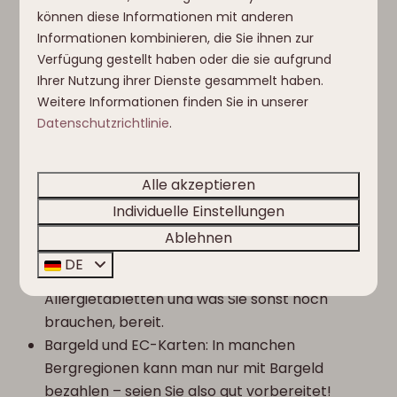
können diese Informationen mit anderen
Informationen kombinieren, die Sie ihnen zur
Verfügung gestellt haben oder die sie aufgrund
PERSÖNLICHE DINGE
Ihrer Nutzung ihrer Dienste gesammelt haben.
Weitere Informationen finden Sie in unserer
Reisepass/Personalausweis: Prüfen Sie vor der
Datenschutzrichtlinie
.
Abreise, ob er noch gültig ist!
Reiseversicherung: Stellen Sie sicher, dass
auch Ihre Wintersportaktivitäten abgedeckt
Alle akzeptieren
sind.
Individuelle Einstellungen
Erste-Hilfe-Kasten: Für die kleinen „Oops“-
Ablehnen
Momente.
DE
Medikamente: Halten Sie Schmerzmittel,
Allergietabletten und was Sie sonst noch
brauchen, bereit.
Bargeld und EC-Karten: In manchen
Bergregionen kann man nur mit Bargeld
bezahlen – seien Sie also gut vorbereitet!