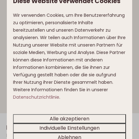
Diese Website verwendet Cookies
Nur unsere Gäste erhalten nach ihrem
Aufenthalt an einem unserer Standorte eine
Wir verwenden Cookies, um Ihre Benutzererfahrung
E-Mail mit der Möglichkeit, eine Bewertung zu
zu optimieren, personalisierte Inhalte
hinterlassen; diese wird niemals direkt
bereitzustellen und unseren Datenverkehr zu
veröffentlicht. Nach Erhalt der Bewertung
analysieren. Wir teilen auch Informationen über Ihre
prüfen wir, ob die Angaben mit den
Nutzung unserer Website mit unseren Partnern für
Buchungsdaten übereinstimmen.
soziale Medien, Werbung und Analyse. Diese Partner
Bewertungen werden niemals direkt
können diese Informationen mit anderen
veröffentlicht; sie werden immer zuerst auf
Informationen kombinieren, die Sie ihnen zur
Rechtschreibung und Sprache geprüft.
Verfügung gestellt haben oder die sie aufgrund
Wir verwenden keine gesponserten
Ihrer Nutzung ihrer Dienste gesammelt haben.
Bewertungen.
Weitere Informationen finden Sie in unserer
Datenschutzrichtlinie
.
Alle akzeptieren
Inspiration in Ihrer Mailbox
Individuelle Einstellungen
Immer als Erster über die neuesten
Ablehnen