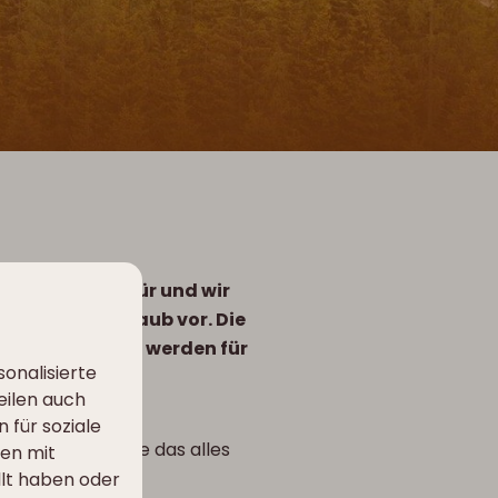
steht vor der Tür und wir
en Frühlingsurlaub vor. Die
e Außenanlagen werden für
onalisierte
eilen auch
ten bis hin zu
 für soziale
aum erwarten, Sie das alles
nen mit
llt haben oder