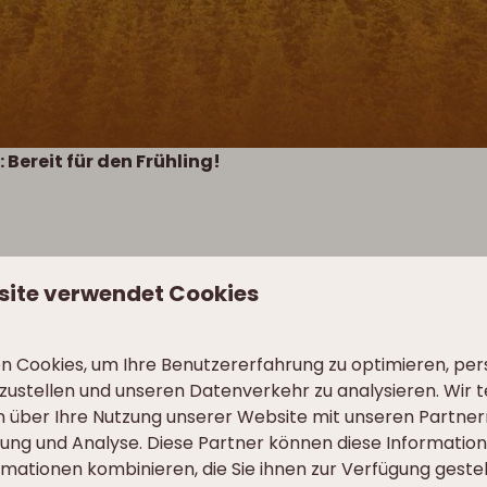
 Bereit für den Frühling!
ere Tage und die frische Frühlingsluft – der Frühling 
site verwendet Cookies
ofers bereiten wir schon jetzt alles für Ihren perfekt
 die schönsten Wanderwege werden erkundet und di
 Cookies, um Ihre Benutzererfahrung zu optimieren, pers
reitet.
tzustellen und unseren Datenverkehr zu analysieren. Wir t
ird alles in voller Blüte stehen. Von lebendigen Landschaf
 über Ihre Nutzung unserer Website mit unseren Partnern
er wird die Natur wirklich lebendig. Und wir können es k
ng und Analyse. Diese Partner können diese Informatio
mationen kombinieren, die Sie ihnen zur Verfügung geste