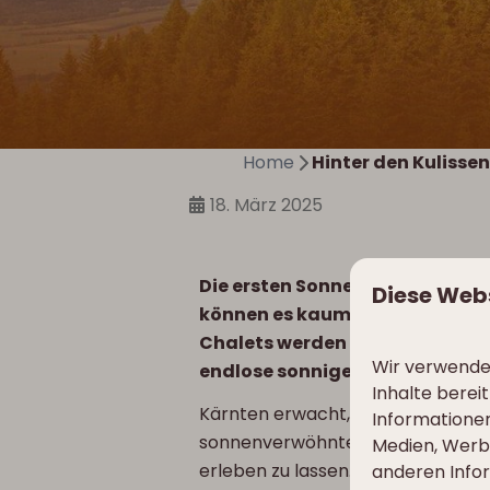
Home
Hinter den Kulissen:
18. März 2025
Die ersten Sonnenstrahlen, läng
Diese Web
können es kaum erwarten! Bei Cl
Chalets werden aufgefrischt,
Wir verwenden
endlose sonnige Momente vorbe
Inhalte berei
Kärnten erwacht, und schon bald w
Informationen
sonnenverwöhnten Berggipfeln – hi
Medien, Werbu
erleben zu lassen.
anderen Infor