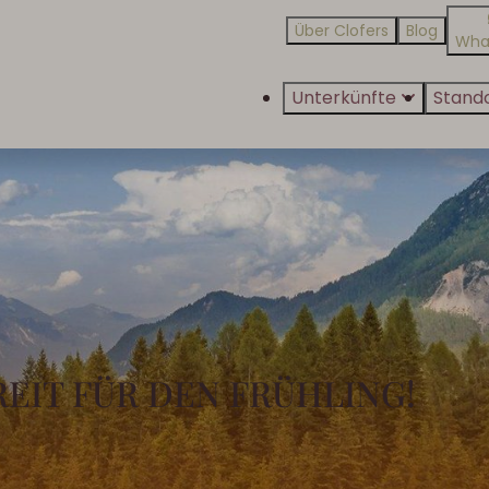
Über Clofers
Blog
Wha
Unterkünfte
Stand
REIT FÜR DEN FRÜHLING!