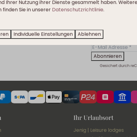
und Ihrer Nutzung ihrer Dienste gesammelt haben. Weiter
ir machen diesen Frühling unvergesslich!
 finden Sie in unserer
Datenschutzrichtlinie
.
eren
Individuelle Einstellungen
Ablehnen
Abonnieren
Gesichert durch re
n
Ihr Urlaubsort
n
Jenig | Leisure lodges