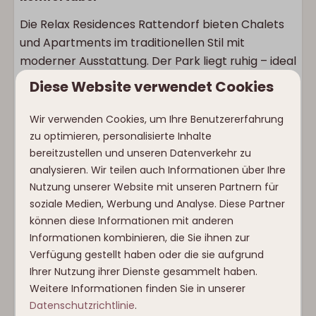
Die Relax Residences Rattendorf bieten Chalets
und Apartments im traditionellen Stil mit
moderner Ausstattung. Der Park liegt ruhig – ideal
für alle, die Komfort und Natur miteinander
Diese Website verwendet Cookies
verbinden möchten.
Wir verwenden Cookies, um Ihre Benutzererfahrung
📍 Lage & Erreichbarkeit
zu optimieren, personalisierte Inhalte
In der Nähe von Hermagor und der Millennium
bereitzustellen und unseren Datenverkehr zu
analysieren. Wir teilen auch Informationen über Ihre
Express Gondelbahn, der Fluss Gail ist fußläufig
Nutzung unserer Website mit unseren Partnern für
erreichbar. Dank gut ausgebauter Hauptstraßen
soziale Medien, Werbung und Analyse. Diese Partner
ist die Anreise unkompliziert – ganz ohne
können diese Informationen mit anderen
Bergpässe.
Informationen kombinieren, die Sie ihnen zur
🏔️ Zur Umgebung – Für jeden Geschmack
Verfügung gestellt haben oder die sie aufgrund
Ihrer Nutzung ihrer Dienste gesammelt haben.
Skifahren, Langlaufen, Wandern, Schwimmen oder
Weitere Informationen finden Sie in unserer
Radfahren – in Kärnten ist alles möglich. Und mit
Datenschutzrichtlinie
.