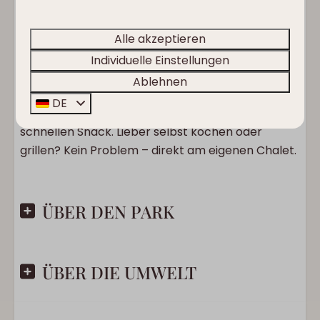
Italien und Slowenien direkt um die Ecke ist auch
ein Tagesausflug schnell gemacht.
Alle akzeptieren
🍽️ Essen & Trinken – Alles für einen
Individuelle Einstellungen
genussvollen Aufenthalt
Ablehnen
Im Park findet ihr das Clofers Café „bei Reiter“ –
DE
für Pizza, regionale Spezialitäten oder einen
schnellen Snack. Lieber selbst kochen oder
grillen? Kein Problem – direkt am eigenen Chalet.
ÜBER DEN PARK
ÜBER DIE UMWELT