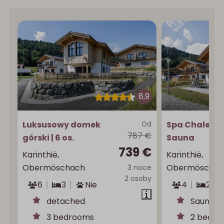
8,9
Luksusowy domek
Od
Spa Chalet | 
787 €
górski | 6 os.
Sauna
739 €
Karinthië,
Karinthië,
Obermöschach
Obermöschac
3 noce
2 osoby
6
3
Nie
4
2
detached
Sauna
3 bedrooms
2 bedr