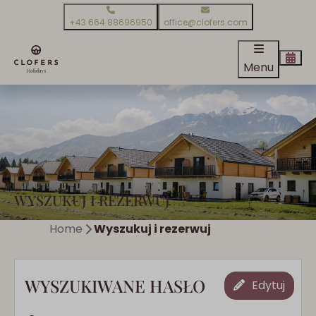
+43 664 88696950
office@clofers.com
Menu
WYSZUKUJ I REZERWUJ
Home
Wyszukuj i rezerwuj
WYSZUKIWANE HASŁO
Edytuj