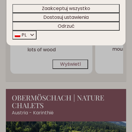
Spacious
Zaakceptuj wszystko
room wi
Two balconies
Austrian
and sunny
Dostosuj ustawienia
sofa
terrace
Odrzuć
Cozy box
Three bedrooms
PL
Private 
Warm atmosphere with
mountai
lots of wood
Wyświetl
OBERMÖSCHACH | NATURE
CHALETS
Austria - Karinthië