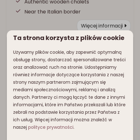
Authentic wooden chalets
Near the Italian border
Więcej informacji
Ta strona korzysta z plików cookie
Używamy plików cookie, aby zapewnić optymalną
obsługę strony, dostarczać spersonalizowane treści
oraz analizować ruch na stronie. Udostępniamy
również informacje dotyczące korzystania z naszej
strony naszym partnerom zajmującym się
mediami społecznościowymi, reklamą i analizą
8,9
danych. Partnerzy ci mogą łączyć te dane z innymi
informacjami, które im Państwo przekazali lub które
Luksusowy domek |
Od
Lodge | 4+2 os
zebrali na podstawie korzystania przez Państwa z
606 €
4+2 os.
ich usług. Więcej informacji można znaleźć w
Karinthië, Jeni
naszej
polityce prywatności
.
Karinthië, Jenig
3 noce
6
2
2 osoby
6
3
Nie