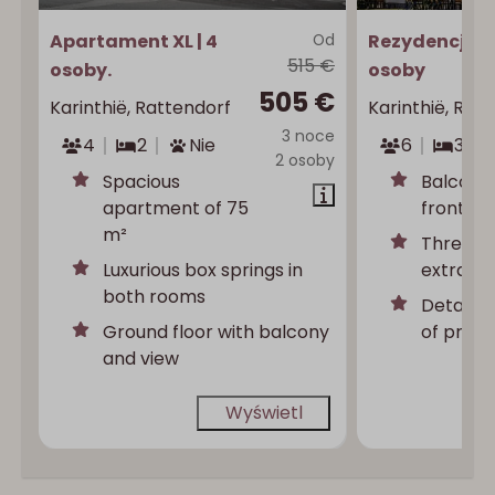
Apartament XL | 4
Od
Rezydencja |
515 €
osoby.
osoby
505 €
Karinthië, Rattendorf
Karinthië, Rat
3 noce
4
2
Nie
6
3
2 osoby
Spacious
Balcony 
apartment of 75
front an
m²
Three b
Luxurious box springs in
extra toi
both rooms
Detached
Ground floor with balcony
of priva
and view
Wyświetl