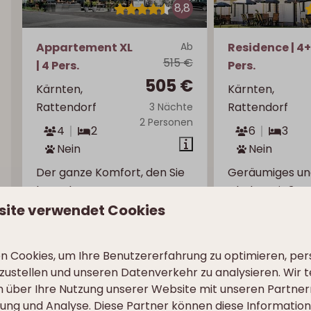
8,8
Appartement XL
Ab
Residence | 4
515 €
| 4 Pers.
Pers.
505 €
Kärnten,
Kärnten,
Rattendorf
Rattendorf
3 Nächte
2 Personen
4
2
6
3
Nein
Nein
Der ganze Komfort, den Sie
Geräumiges u
brauchen
Chalet mit 3 S
site verwendet Cookies
für 6 Personen
Geräumige Wohnung
von 75 m²
Balkon v
hinten
Luxuriöse
 Cookies, um Ihre Benutzererfahrung zu optimieren, pers
Boxspringbetten in
Drei Sch
tzustellen und unseren Datenverkehr zu analysieren. Wir t
beiden Zimmern
 über Ihre Nutzung unserer Website mit unseren Partnern
Freisteh
ng und Analyse. Diese Partner können diese Informatio
Erdgeschoss mit
mit viel 