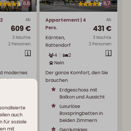
8,8
8,7
+2
Ab
Appartement | 4
Ab
609 €
431 €
Pers.
Kärnten,
3 Nächte
3 Nächte
2 Personen
2 Personen
Rattendorf
4
2
Nein
nd modernes
Der ganze Komfort, den Sie
chlafzimmern
brauchen
Erdgeschoss mit
Balkon und Aussicht
orne und
Luxuriöse
onalisierte
Boxspringbetten in
lafzimmer
eilen auch
beiden Zimmern
 für soziale
endes Chalet
nen mit
Geräumiges
Privatsphäre